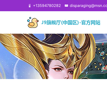
+13594780282
disparaging@msn.c