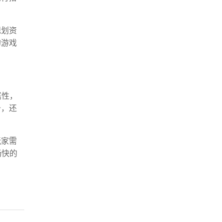
规划资
的游戏
属性，
备，还
玩家需
畅快的