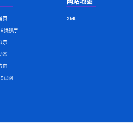
网站地图
首页
XML
J9旗舰厅
展示
动态
方向
J9官网