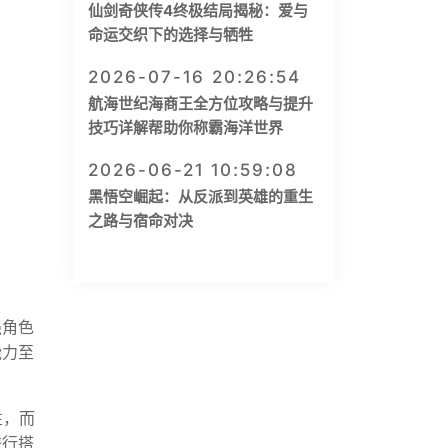
仙剑奇侠传4终极结局揭秘：爱与
命运交织下的选择与牺牲
2026-07-16 20:26:54
航海世纪海商王全方位攻略与提升
技巧详解帮助你称霸海洋世界
2026-06-21 10:59:08
黑悟空崛起：从反派到英雄的重生
之路与宿命对决
强角色
能力至
性，而
进行搭