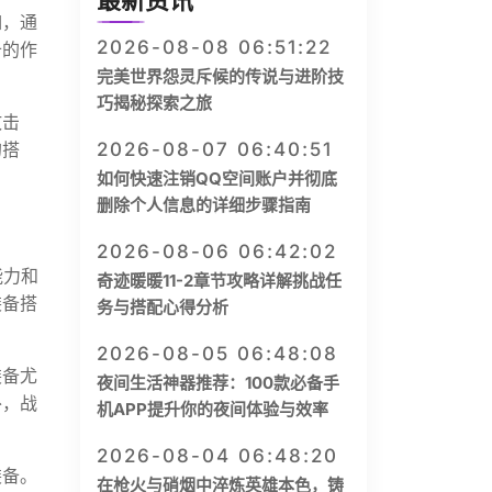
最新资讯
如，通
2026-08-08 06:51:22
备的作
完美世界怨灵斥候的传说与进阶技
巧揭秘探索之旅
攻击
的搭
2026-08-07 06:40:51
如何快速注销QQ空间账户并彻底
删除个人信息的详细步骤指南
2026-08-06 06:42:02
能力和
奇迹暖暖11-2章节攻略详解挑战任
装备搭
务与搭配心得分析
2026-08-05 06:48:08
装备尤
夜间生活神器推荐：100款必备手
外，战
机APP提升你的夜间体验与效率
2026-08-04 06:48:20
装备。
在枪火与硝烟中淬炼英雄本色，铸