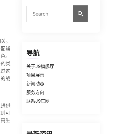
相关。
搭配辅
导航
角色。
备的类
关于J9旗舰厅
通过这
项目展示
中的战
新闻动态
服务方向
联系J9官网
过提供
章则可
提高生