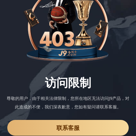
访问限制
尊敬的用户，由于相关法律限制，您所在地区无法访问J9产品，对
此造成的不便，我们深表歉意，您如有疑问请联系客服。
联系客服