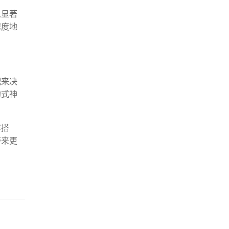
以显著
程度地
配来决
的式神
容搭
带来更