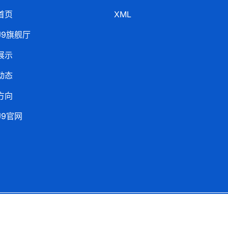
首页
XML
J9旗舰厅
展示
动态
方向
J9官网
Copyright ©
J9旗舰厅网址
.