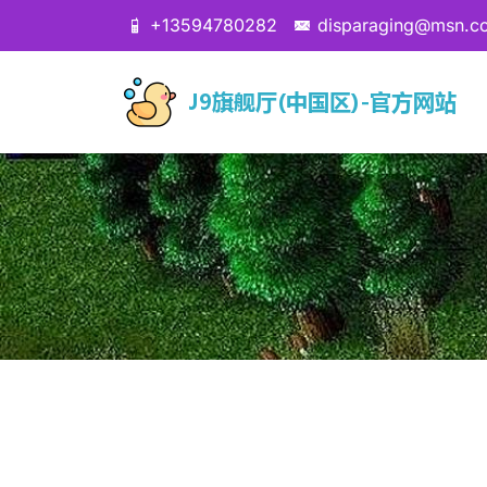
+13594780282
disparaging@msn.c