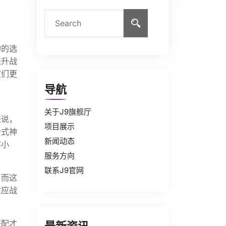
神的选
提升战
家们更
导航
关于J9旗舰厅
来说，
项目展示
个式神
新闻动态
容小
服务方向
联系J9官网
，而这
适应战
搭配才